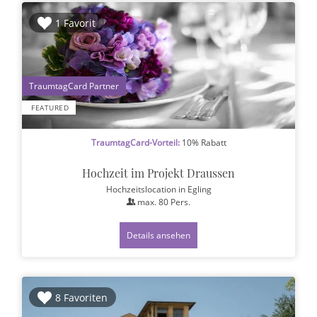
1 Favorit
1
FEATURED
TraumtagCard-Vorteil:
10% Rabatt
Hochzeit im Projekt Draussen
Hochzeitslocation
in Egling
max.
80
Pers.
Details ansehen
8 Favoriten