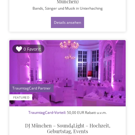
München)
Bands, Sänger und Musik
in Unterhaching
Details ansehen
0 Favorit
1
FEATURED
TraumtagCard-Vorteil:
50,00 EUR Rabatt u.v.m.
DJ München – Sound4Light – Hochzeit,
Geburtstag, Events