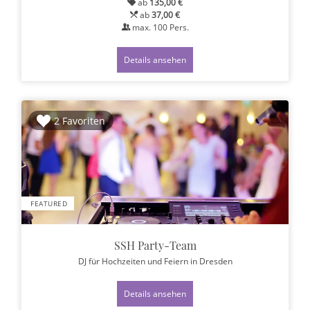
ab
135,00 €
ab
37,00 €
max.
100
Pers.
Details ansehen
2 Favoriten
FEATURED
SSH Party-Team
DJ für Hochzeiten und Feiern
in Dresden
Details ansehen