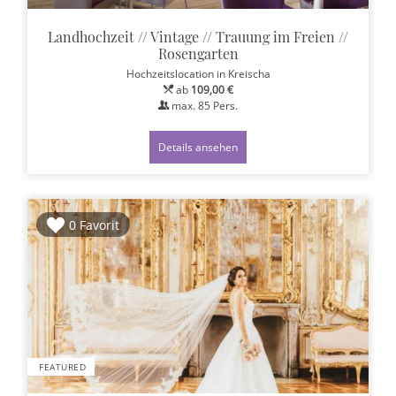
Landhochzeit // Vintage // Trauung im Freien //
Rosengarten
Hochzeitslocation
in Kreischa
ab
109,00 €
max.
85
Pers.
Details ansehen
0 Favorit
FEATURED