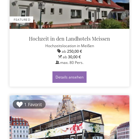
FEATURED
Hochzeit in den Landhotels Meissen
Hochzeitslocation
in Meißen
ab
250,00 €
ab
30,00 €
max.
80
Pers.
Details ansehen
1 Favorit