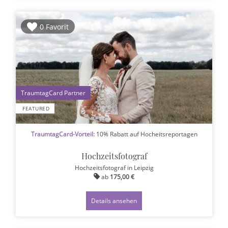
0 Favorit
1
FEATURED
TraumtagCard-Vorteil:
10% Rabatt auf Hocheitsreportagen
Hochzeitsfotograf
Hochzeitsfotograf
in Leipzig
ab
175,00 €
Details ansehen