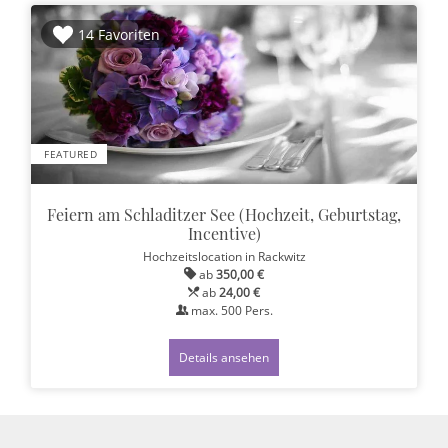
14 Favoriten
FEATURED
Feiern am Schladitzer See (Hochzeit, Geburtstag,
Incentive)
Hochzeitslocation
in Rackwitz
ab
350,00 €
ab
24,00 €
max.
500
Pers.
Details ansehen