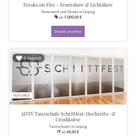
Freaks on Fire – Feuershow & Lichtshow
Feuerwerk und Shows
in Leipzig
ab
1.000,00 €
Details ansehen
0 Favorit
FEATURED
ADTV Tanzschule Schrittfest: Hochzeits- &
Crashkurse
Tanzschulen
in Leipzig
ab
49,00 €