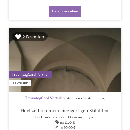
Details ansehen
2 Favoriten
1
FEATURED
TraumtagCard-Vorteil:
Kostenfreier Sektempfang
Hochzeit in einem einzigartigen Stilaltbau
Hochzeitslocation
in Donaueschingen
ab
2,55 €
ab
95,00 €