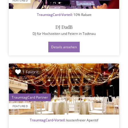
FEATURED
TraumtagCard-Vorteil:
10% Rabatt
DJ DadB
DJ für Hochzeiten und Feiern
in Todtnau
Details ansehen
1 Favorit
1
FEATURED
TraumtagCard-Vorteil:
kostenfreier Aperitif