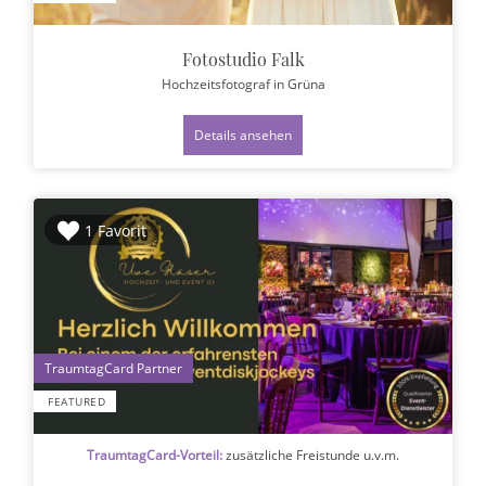
Fotostudio Falk
Hochzeitsfotograf
in Grüna
Details ansehen
1 Favorit
1
FEATURED
TraumtagCard-Vorteil:
zusätzliche Freistunde u.v.m.