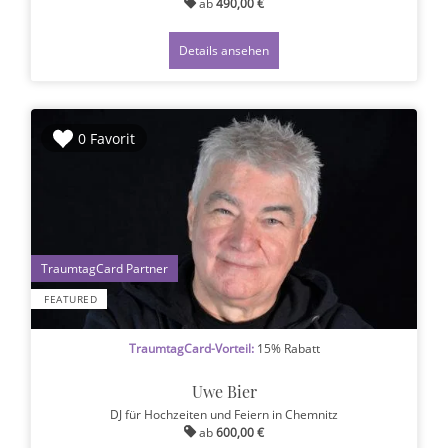
ab
490,00 €
Details ansehen
0 Favorit
1
FEATURED
TraumtagCard-Vorteil:
15% Rabatt
Uwe Bier
DJ für Hochzeiten und Feiern
in Chemnitz
ab
600,00 €