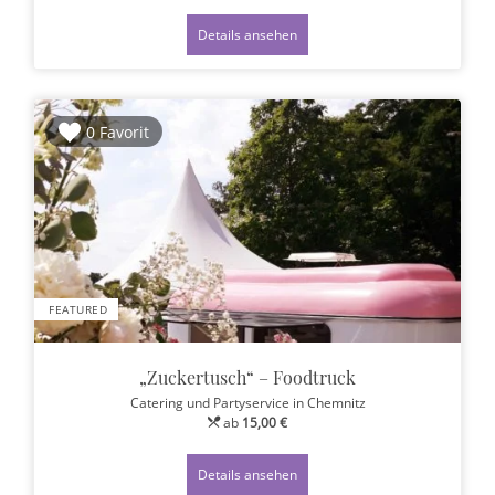
Details ansehen
0 Favorit
FEATURED
„Zuckertusch“ – Foodtruck
Catering und Partyservice
in Chemnitz
ab
15,00 €
Details ansehen