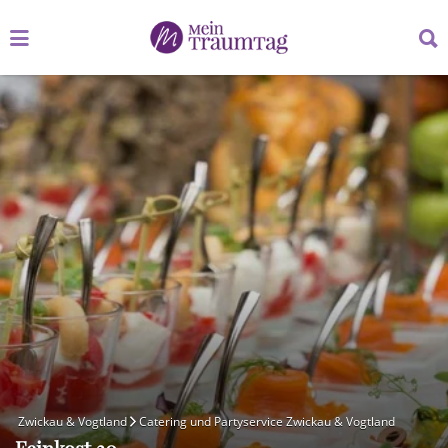
Suchen
Suchen
nach:
nach:
Zwickau & Vogtland
Catering und Partyservice Zwickau & Vogtland