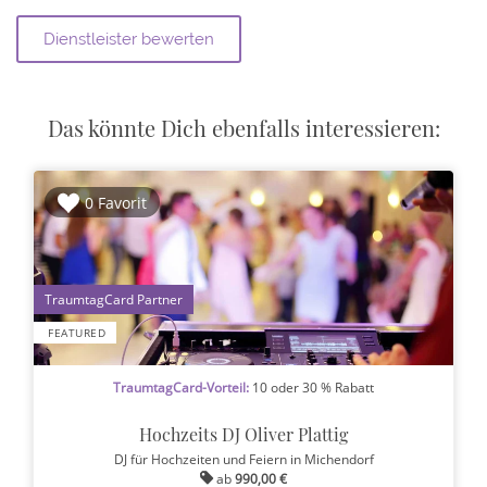
Das könnte Dich ebenfalls interessieren:
0 Favorit
1
FEATURED
TraumtagCard-Vorteil:
10 oder 30 % Rabatt
Hochzeits DJ Oliver Plattig
DJ für Hochzeiten und Feiern
in Michendorf
ab
990,00 €