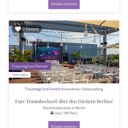
Details ansehen
0 Favorit
1
FEATURED
TraumtagCard-Vorteil:
Kostenfreier Sektempfang
Eure Traumhochzeit über den Dächern Berlins!
Hochzeitslocation
in Berlin
max.
180
Pers.
Details ansehen