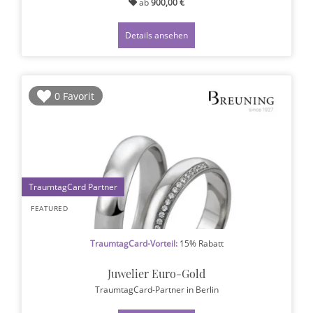
ab
900,00 €
Details ansehen
0 Favorit
1
FEATURED
TraumtagCard-Vorteil:
15% Rabatt
Juwelier Euro-Gold
TraumtagCard-Partner
in Berlin