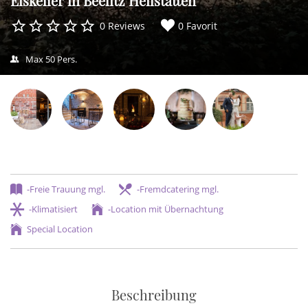
Eiskeller in Beelitz Heilstätten
0 Reviews
0 Favorit
Max 50 Pers.
-Freie Trauung mgl.
-Fremdcatering mgl.
-Klimatisiert
-Location mit Übernachtung
Special Location
Beschreibung