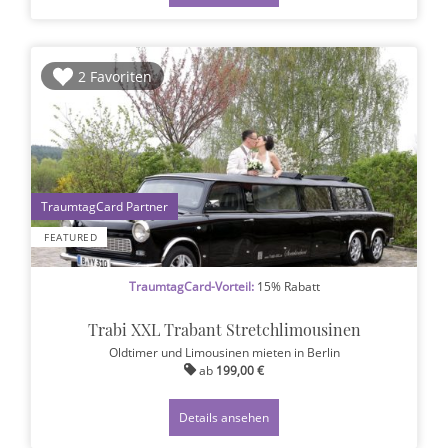
2 Favoriten
1
FEATURED
TraumtagCard-Vorteil:
15% Rabatt
Trabi XXL Trabant Stretchlimousinen
Oldtimer und Limousinen mieten
in Berlin
ab
199,00 €
Details ansehen