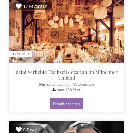
17 Favoriten
FEATURED
detailverliebte Hochzeitslocation im Münchner
Umland
Hochzeitslocation
in Vaterstetten
max.
130
Pers.
Details ansehen
0 Favorit