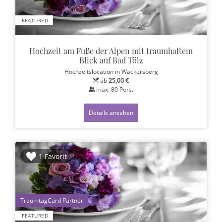
FEATURED
Hochzeit am Fuße der Alpen mit traumhaftem
Blick auf Bad Tölz
Hochzeitslocation
in Wackersberg
ab
25,00 €
max.
80
Pers.
Details ansehen
1 Favorit
1
FEATURED