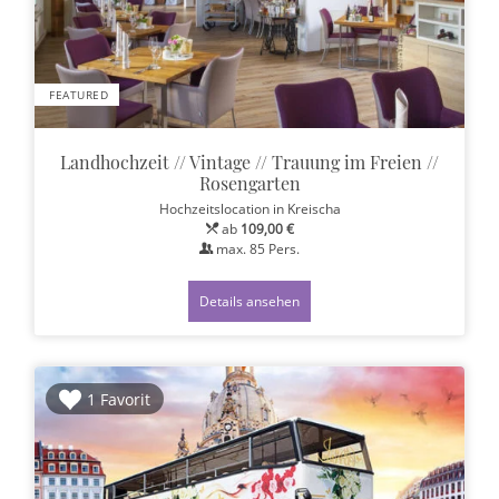
FEATURED
Landhochzeit // Vintage // Trauung im Freien //
Rosengarten
Hochzeitslocation
in Kreischa
ab
109,00 €
max.
85
Pers.
Details ansehen
1 Favorit