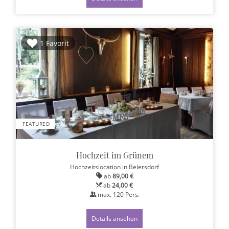
1 Favorit
FEATURED
Hochzeit im Grünem
Hochzeitslocation
in Beiersdorf
ab
89,00 €
ab
24,00 €
max.
120
Pers.
Details ansehen