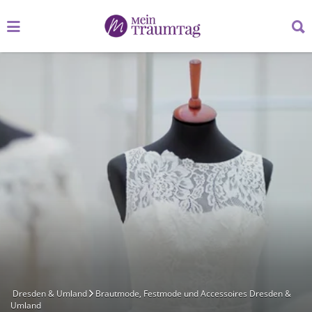
Suchen
Suchen
nach:
nach:
Dresden & Umland
Brautmode, Festmode und Accessoires Dresden &
Umland