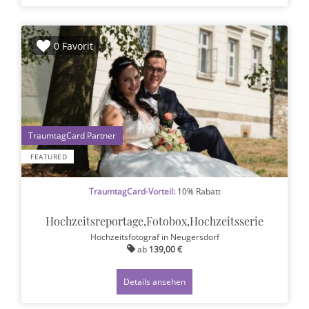
0 Favorit
1
FEATURED
TraumtagCard-Vorteil:
10% Rabatt
Hochzeitsreportage,Fotobox,Hochzeitsserie
Hochzeitsfotograf
in Neugersdorf
ab
139,00 €
Details ansehen