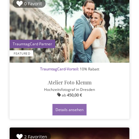
0 Favorit
1
FEATURED
TraumtagCard-Vorteil:
10% Rabatt
Atelier Foto Klemm
Hochzeitsfotograf
in Dresden
ab
450,00 €
Details ansehen
2 Favoriten