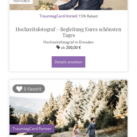
FEATURED
TraumtagCard-Vorteil:
15% Rabatt
Hochzeitsfotograf – Begleitung Eures schönsten
Tages
Hochzeitsfotograf
in Dresden
ab
200,00 €
Details ansehen
0 Favorit
1