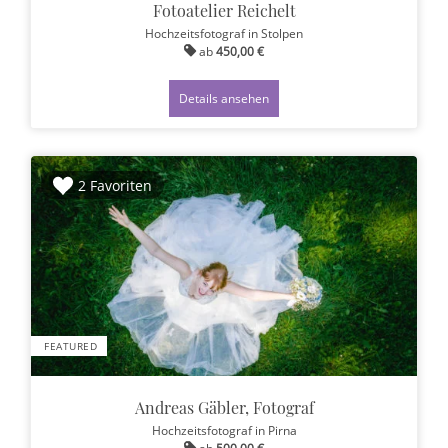
Fotoatelier Reichelt
Hochzeitsfotograf
in Stolpen
ab
450,00 €
Details ansehen
2 Favoriten
FEATURED
Andreas Gäbler, Fotograf
Hochzeitsfotograf
in Pirna
ab
500,00 €